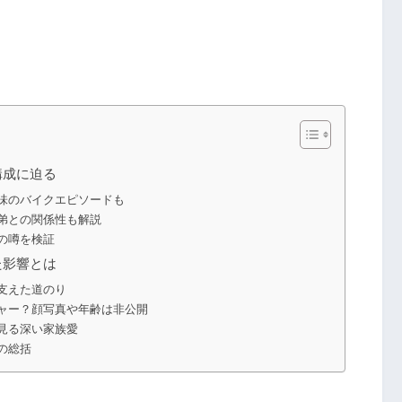
構成に迫る
味のバイクエピソードも
弟との関係性も解説
の噂を検証
た影響とは
支えた道のり
ャー？顔写真や年齢は非公開
見る深い家族愛
の総括