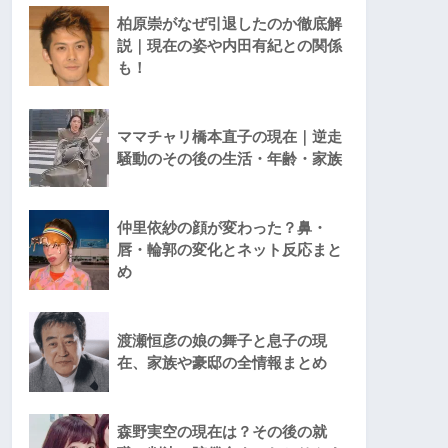
柏原崇がなぜ引退したのか徹底解
説｜現在の姿や内田有紀との関係
も！
ママチャリ橋本直子の現在｜逆走
騒動のその後の生活・年齢・家族
仲里依紗の顔が変わった？鼻・
唇・輪郭の変化とネット反応まと
め
渡瀬恒彦の娘の舞子と息子の現
在、家族や豪邸の全情報まとめ
森野実空の現在は？その後の就