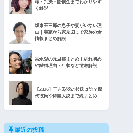
職・判決・賠償金までわかりやす
く解説
坂東玉三郎の息子や妻がいない理
由｜実家から家系図まで家族の全
情報まとめ解説
冨永愛の元旦那まとめ！馴れ初め
や離婚理由・年収など徹底解説
【2026】三吉彩花の彼氏は誰？歴
代彼氏や韓国人説まで総まとめ
最近の投稿