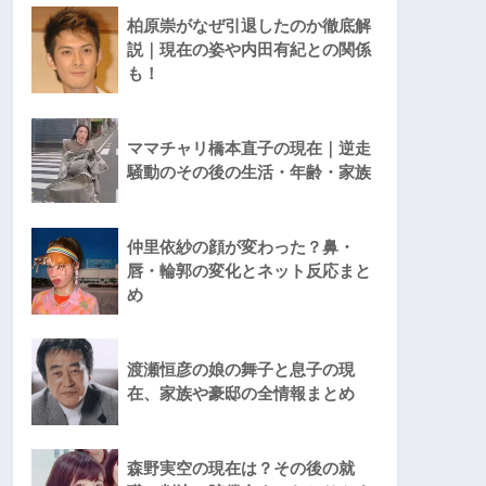
柏原崇がなぜ引退したのか徹底解
説｜現在の姿や内田有紀との関係
も！
ママチャリ橋本直子の現在｜逆走
騒動のその後の生活・年齢・家族
仲里依紗の顔が変わった？鼻・
唇・輪郭の変化とネット反応まと
め
渡瀬恒彦の娘の舞子と息子の現
在、家族や豪邸の全情報まとめ
森野実空の現在は？その後の就