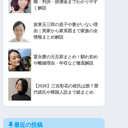
職・判決・賠償金までわかりやす
く解説
坂東玉三郎の息子や妻がいない理
由｜実家から家系図まで家族の全
情報まとめ解説
冨永愛の元旦那まとめ！馴れ初め
や離婚理由・年収など徹底解説
【2026】三吉彩花の彼氏は誰？歴
代彼氏や韓国人説まで総まとめ
最近の投稿