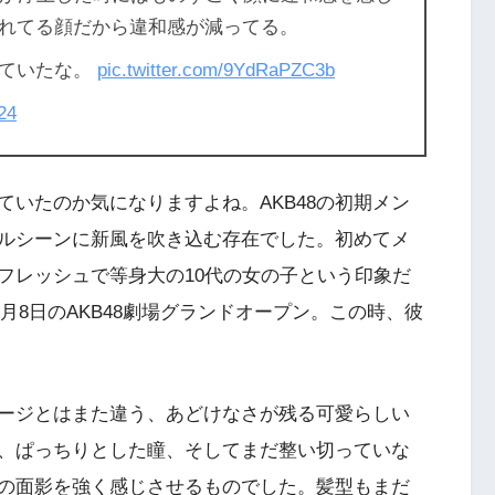
れてる顔だから違和感が減ってる。
していたな。
pic.twitter.com/9YdRaPZC3b
24
いたのか気になりますよね。AKB48の初期メン
ルシーンに新風を吹き込む存在でした。初めてメ
フレッシュで等身大の10代の女の子という印象だ
2月8日のAKB48劇場グランドオープン。この時、彼
ージとはまた違う、あどけなさが残る可愛らしい
、ぱっちりとした瞳、そしてまだ整い切っていな
の面影を強く感じさせるものでした。髪型もまだ