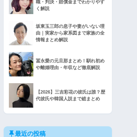
職・判決・賠償金までわかりやす
く解説
坂東玉三郎の息子や妻がいない理
由｜実家から家系図まで家族の全
情報まとめ解説
冨永愛の元旦那まとめ！馴れ初め
や離婚理由・年収など徹底解説
【2026】三吉彩花の彼氏は誰？歴
代彼氏や韓国人説まで総まとめ
最近の投稿