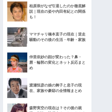
柏原崇がなぜ引退したのか徹底解
説｜現在の姿や内田有紀との関係
も！
ママチャリ橋本直子の現在｜逆走
騒動のその後の生活・年齢・家族
仲里依紗の顔が変わった？鼻・
唇・輪郭の変化とネット反応まと
め
渡瀬恒彦の娘の舞子と息子の現
在、家族や豪邸の全情報まとめ
森野実空の現在は？その後の就