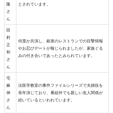
隆
とされています。
さ
ん
田
村
何度か共演し、銀座のレストランでの目撃情報
正
やお忍びデートが報じられましたが、家族ぐる
和
みの付き合いであったとみられています。
さ
ん
宅
麻
法医学教室の事件ファイルシリーズで夫婦役を
伸
長年演じており、番組外でも親しい友人関係が
さ
続いているといわれています。
ん