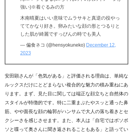
強い)※着ぐるみの方
木南晴夏はいい意味でムラサキと真逆の役やっ
ててかなり好き。卵みたいな顔の形とつるりと
した肌が綺麗ですっぴんの時でも美人
— 偏食ネコ (@hensyokuneko)
December 12,
2023
安田顕さんが「色気がある」と評価される理由は、単純な
ルックスだけにとどまらない複合的な魅力の積み重ねにあ
ります。まず、見た目に関しては端正な顔立ちと自然体の
スタイルが特徴的です。特に二重まぶたやスッと通った鼻
筋、やや面長な顔の輪郭がハンサムで大人の落ち着きとセ
クシーさを感じさせます。また、本人は「自宅ではボソボ
ソと喋って奥さんに聞き返されることもある」と語ってい