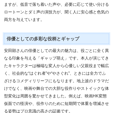
ますが、低音で落ち着いた声や、必要に応じて使い分ける
ロートーンとダミ声の演技力が、聞く人に安心感と色気の
両方を与えています。
俳優としての多彩な役柄とギャップ
安田顕さんの俳優としての最大の魅力は、役ごとに全く異
なる印象を与える「ギャップ萌え」です。本人が演じてき
たキャラクターは極端な変人から心優しい父親役まで幅広
く、社会的な“はぐれ者”や“やさぐれ”、ときには全力でふ
ざけるコメディリリーフにもなります。地上波のドラマだ
けでなく、映画や舞台での大胆な役作りやストイックな体
型変化は周囲を驚かせてきました。例えば、映画HK変態
仮面での怪演や、役作りのために短期間で体重を増減させ
る姿勢はプロ意識の高さの証拠です。