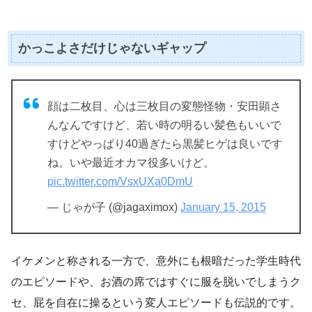
かっこよさだけじゃないギャップ
顔は二枚目、心は三枚目の変態怪物・安田顕さ
んなんですけど、若い時の明るい髪色もいいで
すけどやっぱり40過ぎたら黒髪ヒゲは良いです
ね。いや最近オカマ役多いけど。
pic.twitter.com/VsxUXa0DmU
— じゃが子 (@jagaximox)
January 15, 2015
イケメンと称される一方で、意外にも根暗だった学生時代
のエピソードや、お酒の席ではすぐに服を脱いでしまうク
セ、屁を自在に操るという変人エピソードも伝説的です。