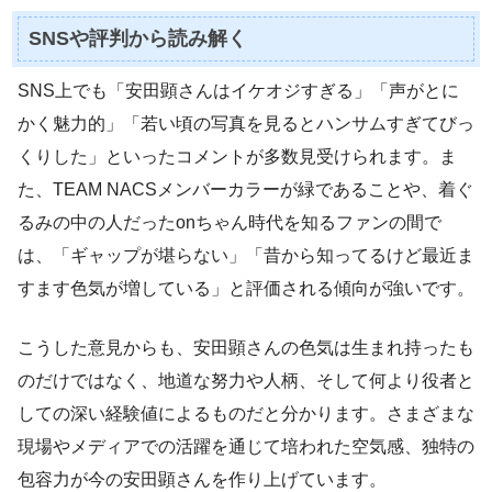
SNSや評判から読み解く
SNS上でも「安田顕さんはイケオジすぎる」「声がとに
かく魅力的」「若い頃の写真を見るとハンサムすぎてびっ
くりした」といったコメントが多数見受けられます。ま
た、TEAM NACSメンバーカラーが緑であることや、着ぐ
るみの中の人だったonちゃん時代を知るファンの間で
は、「ギャップが堪らない」「昔から知ってるけど最近ま
すます色気が増している」と評価される傾向が強いです。
こうした意見からも、安田顕さんの色気は生まれ持ったも
のだけではなく、地道な努力や人柄、そして何より役者と
しての深い経験値によるものだと分かります。さまざまな
現場やメディアでの活躍を通じて培われた空気感、独特の
包容力が今の安田顕さんを作り上げています。