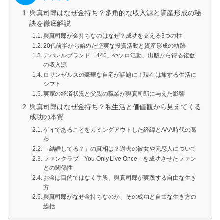
與真司郎はなぜ金持ち？多角的な収入源と資産形成の秘
訣を徹底解説
與真司郎が金持ちなのはなぜ？成功を支える3つの柱
20代前半から始めた堅実な投資活動と資産形成の軌跡
アパレルブランド「446」やソロ活動、出版から得る複数
の収入源
ロサンゼルスの豪華な自宅が話題に！現在は旅する生活に
シフト
実家の経済状況と父親の職業が與真司郎に与えた影響
與真司郎はなぜ金持ち？私生活と価値観から見えてくる
成功の本質
ゲイであることをカミングアウトした経緯とAAA時代の葛
藤
「結婚してる？」の真相は？過去の彼女や元恋人について
ファンクラブ「You Only Live Once」を成功させたファン
との関係性
お金は目的ではなく手段。與真司郎が実践する自由な生き
方
與真司郎がなぜ金持ちなのか、その成功と自由な生き方の
総括