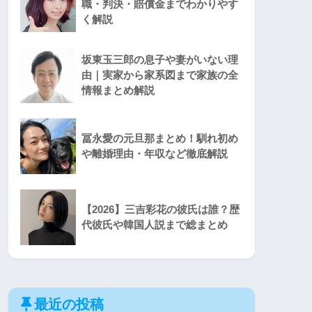
職・判決・賠償金までわかりやす
く解説
坂東玉三郎の息子や妻がいない理
由｜実家から家系図まで家族の全
情報まとめ解説
冨永愛の元旦那まとめ！馴れ初め
や離婚理由・年収など徹底解説
【2026】三吉彩花の彼氏は誰？歴
代彼氏や韓国人説まで総まとめ
最近の投稿