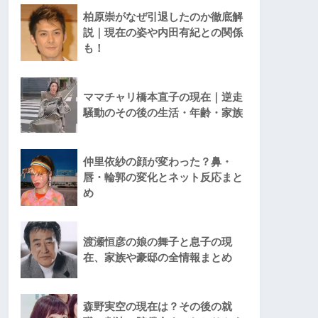
柏原崇がなぜ引退したのか徹底解
説｜現在の姿や内田有紀との関係
も！
ママチャリ橋本直子の現在｜逆走
騒動のその後の生活・年齢・家族
仲里依紗の顔が変わった？鼻・
唇・輪郭の変化とネット反応まと
め
渡瀬恒彦の娘の舞子と息子の現
在、家族や豪邸の全情報まとめ
森野実空の現在は？その後の就