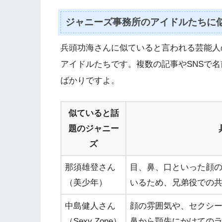
ジャニーズ事務所のアイドルたちに
兵頭功海さんに似ていると言われる芸能人
アイドルたちです。複数の記事やSNSで
ばかりですよ。
似ていると話
題のジャニー
ズ
那須雄登さん
目、鼻、口といった顔
（美少年）
いるため、兄弟役での
中島健人さん
顔の雰囲気や、セクシ
（Sexy Zone）
鼻から顎先にかけての