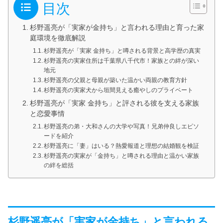
目次
杉野遥亮が「実家が金持ち」と言われる理由と育った家
庭環境を徹底解説
杉野遥亮が「実家 金持ち」と噂される背景と高学歴の真実
杉野遥亮の実家住所は千葉県八千代市！家族との絆が深い
地元
杉野遥亮の父親と母親が築いた温かい両親の教育方針
杉野遥亮の実家犬から垣間見える癒やしのプライベート
杉野遥亮が「実家 金持ち」と評される彼を支える家族
と恋愛事情
杉野遥亮の弟・大和さんの大学や写真！兄弟仲良しエピソ
ードを紹介
杉野遥亮に「妻」はいる？熱愛報道と理想の結婚観を検証
杉野遥亮の実家が「金持ち」と噂される理由と温かい家族
の絆を総括
杉野遥亮が「実家が金持ち」と言われる