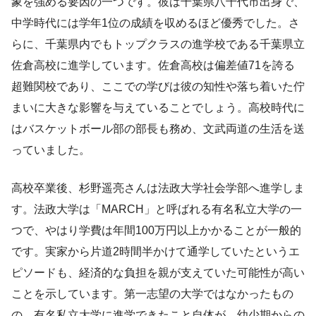
象を強める要因の一つです。彼は千葉県八千代市出身で、
中学時代には学年1位の成績を収めるほど優秀でした。さ
らに、千葉県内でもトップクラスの進学校である千葉県立
佐倉高校に進学しています。佐倉高校は偏差値71を誇る
超難関校であり、ここでの学びは彼の知性や落ち着いた佇
まいに大きな影響を与えていることでしょう。高校時代に
はバスケットボール部の部長も務め、文武両道の生活を送
っていました。
高校卒業後、杉野遥亮さんは法政大学社会学部へ進学しま
す。法政大学は「MARCH」と呼ばれる有名私立大学の一
つで、やはり学費は年間100万円以上かかることが一般的
です。実家から片道2時間半かけて通学していたというエ
ピソードも、経済的な負担を親が支えていた可能性が高い
ことを示しています。第一志望の大学ではなかったもの
の、有名私立大学に進学できたこと自体が、幼少期からの