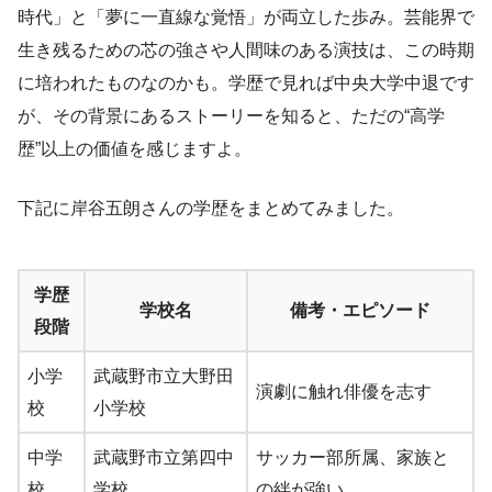
時代」と「夢に一直線な覚悟」が両立した歩み。芸能界で
生き残るための芯の強さや人間味のある演技は、この時期
に培われたものなのかも。学歴で見れば中央大学中退です
が、その背景にあるストーリーを知ると、ただの“高学
歴”以上の価値を感じますよ。
下記に岸谷五朗さんの学歴をまとめてみました。
学歴
学校名
備考・エピソード
段階
小学
武蔵野市立大野田
演劇に触れ俳優を志す
校
小学校
中学
武蔵野市立第四中
サッカー部所属、家族と
校
学校
の絆が強い