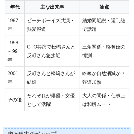
年代
主な出来事
論点
1997
ビーチボーイズ共演・
結婚間近説・週刊誌
年
熱愛報道
で話題
1998
GTO共演で松嶋さんと
三角関係・略奪婚の
～99
反町さん急接近
憶測
年
2001
反町さんと松嶋さんが
略奪か自然消滅か？
年
結婚
報道加熱
それぞれが俳優・女優
大人の関係・仕事上
その後
として活躍
は和解ムード