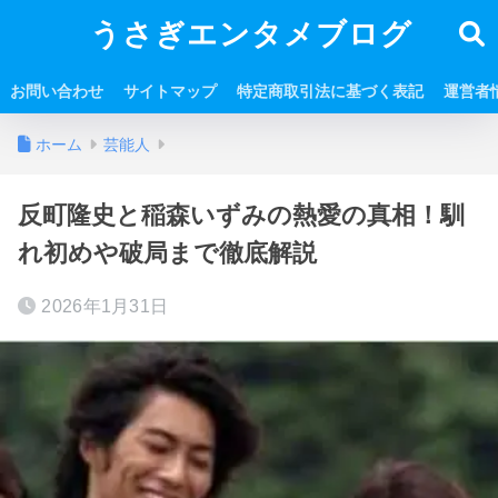
うさぎエンタメブログ
お問い合わせ
サイトマップ
特定商取引法に基づく表記
運営者
ホーム
芸能人
反町隆史と稲森いずみの熱愛の真相！馴
れ初めや破局まで徹底解説
2026年1月31日