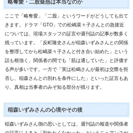
略奪愛・二股疑惑は本当なのか
ここで「略奪愛」「二股」というワードがどうしても出て
きます。ドラマ「GTO」での松嶋菜々子さんとの急接近
については、現場スタッフの証言や週刊誌の記事が数多く
残っています。「反町隆史さんが稲森いずみさんとの関係
を整理してから松嶋菜々子さんと付き合い始めた」という
話も根強く、関係者の間でも「筋は通していた」と評価す
る声が多いです。一方で「実は松嶋さんが最初は交際を拒
否し、稲森さんとの別れを条件にした」といった証言もあ
り、真相は当事者のみぞ知る部分が残ります。
稲森いずみさんの心境やその後
稲森いずみさん側の思いとしては、週刊誌の報道や関係者
の証言によると「別れたくなかった」というニュアンスが