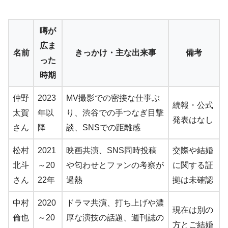
噂が
広ま
名前
きっかけ・主な出来事
備考
った
時期
仲野
2023
MV撮影での密接な仕事ぶ
続報・公式
太賀
年以
り、渋谷での手つなぎ目撃
発表はなし
さん
降
談、SNSでの距離感
松村
2021
映画共演、SNS同時投稿
交際や結婚
北斗
～20
や匂わせとファンの考察が
に関する証
さん
22年
過熱
拠は未確認
中村
2020
ドラマ共演、打ち上げや濃
現在は別の
倫也
～20
厚な演技の話題、週刊誌の
方とご結婚