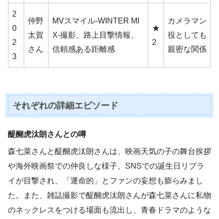
2
仲野
MVスマイル‑WINTER MI
カメラマン
0
★
太賀
X‑撮影、路上目撃情報、
役としても
2
2
さん
信頼感ある距離感
親密な関係
3
それぞれの詳細エピソード
醍醐虎汰朗さんとの噂
森七菜さんと醍醐虎汰朗さんは、映画天気の子の舞台挨拶
や海外映画祭での仲良しな様子、SNSでの誕生日リプラ
イが目撃され、「運命的」とファンの妄想も膨らみまし
た。また、雑誌撮影で醍醐虎汰朗さんが森七菜さんに私物
のネックレスをつける場面も流出し、青春ドラマのような