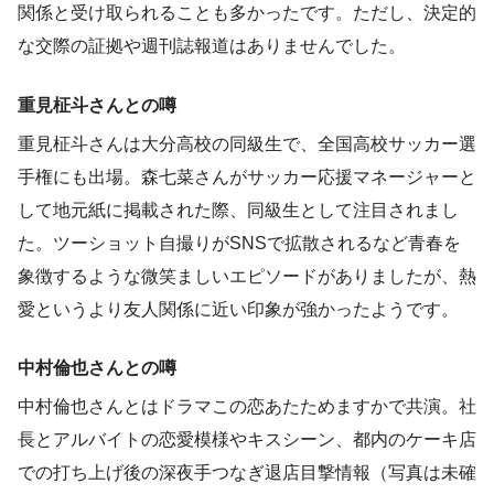
関係と受け取られることも多かったです。ただし、決定的
な交際の証拠や週刊誌報道はありませんでした。
重見柾斗さんとの噂
重見柾斗さんは大分高校の同級生で、全国高校サッカー選
手権にも出場。森七菜さんがサッカー応援マネージャーと
して地元紙に掲載された際、同級生として注目されまし
た。ツーショット自撮りがSNSで拡散されるなど青春を
象徴するような微笑ましいエピソードがありましたが、熱
愛というより友人関係に近い印象が強かったようです。
中村倫也さんとの噂
中村倫也さんとはドラマこの恋あたためますかで共演。社
長とアルバイトの恋愛模様やキスシーン、都内のケーキ店
での打ち上げ後の深夜手つなぎ退店目撃情報（写真は未確