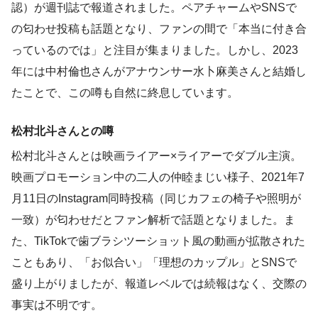
認）が週刊誌で報道されました。ペアチャームやSNSで
の匂わせ投稿も話題となり、ファンの間で「本当に付き合
っているのでは」と注目が集まりました。しかし、2023
年には中村倫也さんがアナウンサー水卜麻美さんと結婚し
たことで、この噂も自然に終息しています。
松村北斗さんとの噂
松村北斗さんとは映画ライアー×ライアーでダブル主演。
映画プロモーション中の二人の仲睦まじい様子、2021年7
月11日のInstagram同時投稿（同じカフェの椅子や照明が
一致）が匂わせだとファン解析で話題となりました。ま
た、TikTokで歯ブラシツーショット風の動画が拡散された
こともあり、「お似合い」「理想のカップル」とSNSで
盛り上がりましたが、報道レベルでは続報はなく、交際の
事実は不明です。