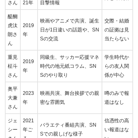
さん
21年
目撃情報
醍醐
映画やアニメで共演、誕生
交際・結婚
虎汰
2019
日が1日違いの話題や、SN
の証拠は見
朗さ
年
Sの交流
当たらない
ん
重見
同級生、サッカー応援マネ
学生時代か
2019
柾斗
時代の地元紙コラム、SN
らの友人関
年
さん
Sのやり取り
係が中心
奥平
2023
映画共演、舞台挨拶での親
噂のみで報
大兼
年
密な雰囲気
道はなし
さん
ジェ
2021
信憑性の高
バラエティ番組共演、SN
シー
年ご
い報道はな
Sでの親しげな様子