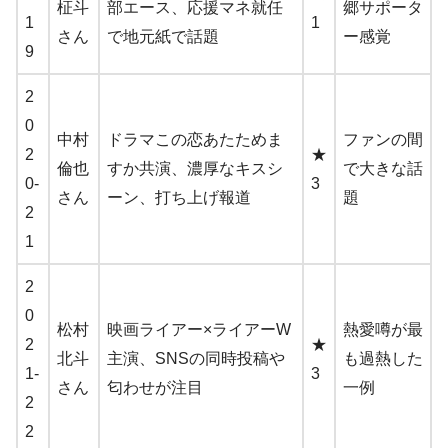
柾斗
部エース、応援マネ就任
郷サポータ
1
1
さん
で地元紙で話題
ー感覚
9
2
0
中村
ドラマこの恋あたためま
ファンの間
2
★
倫也
すか共演、濃厚なキスシ
で大きな話
0-
3
さん
ーン、打ち上げ報道
題
2
1
2
0
松村
映画ライアー×ライアーW
熱愛噂が最
2
★
北斗
主演、SNSの同時投稿や
も過熱した
1-
3
さん
匂わせが注目
一例
2
2