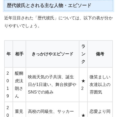
歴代彼氏とされる主な人物・エピソード
近年注目された「歴代彼氏」については、以下の表が分か
りやすいでしょう。
ラ
年
相手
きっかけやエピソード
ン
備考
ク
2
醍醐
映画天気の子共演、誕生
微笑ましい
0
虎汰
★
日が1日違い、舞台挨拶や
友達以上の
1
朗さ
2
SNSでの絡み
雰囲気
9
ん
2
重見
高校の同級生、サッカー
恋愛より同
0
★