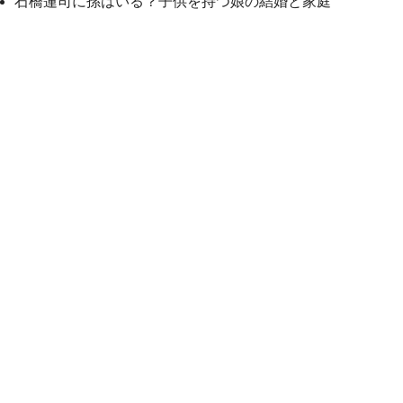
石橋蓮司に孫はいる？子供を持つ娘の結婚と家庭