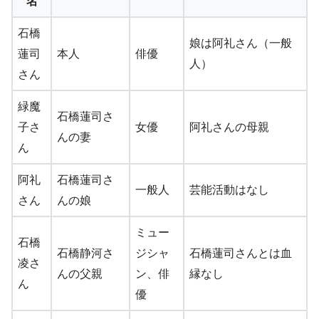
名
石橋
娘は阿礼さん（一般
蓮司
本人
俳優
人）
さん
緑魔
石橋蓮司さ
子さ
女優
阿礼さんの母親
んの妻
ん
阿礼
石橋蓮司さ
一般人
芸能活動はなし
さん
んの娘
ミュー
石橋
石橋静河さ
ジシャ
石橋蓮司さんとは血
凌さ
んの父親
ン、俳
縁なし
ん
優