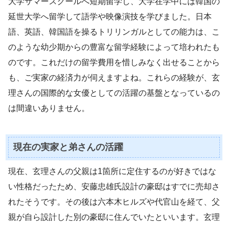
大学サマースクールへ短期留学し、大学在学中には韓国の
延世大学へ留学して語学や映像演技を学びました。日本
語、英語、韓国語を操るトリリンガルとしての能力は、こ
のような幼少期からの豊富な留学経験によって培われたも
のです。これだけの留学費用を惜しみなく出せることから
も、ご実家の経済力が伺えますよね。これらの経験が、玄
理さんの国際的な女優としての活躍の基盤となっているの
は間違いありません。
現在の実家と弟さんの活躍
現在、玄理さんの父親は1箇所に定住するのが好きではな
い性格だったため、安藤忠雄氏設計の豪邸はすでに売却さ
れたそうです。その後は六本木ヒルズや代官山を経て、父
親が自ら設計した別の豪邸に住んでいたといいます。玄理