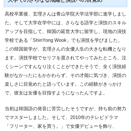
大学でのさらなる飛躍と演技への目覚め
高校卒業後、玄理さんは青山学院大学法学部に進学しまし
た。そして大学在学中には、さらなる語学と演技のスキル
アップを目指して、韓国の延世大学に留学し、現地の演技
学校である「ShinYong Wook」でも演技を学びました。
この韓国留学が、玄理さんの女優人生の大きな転機となり
ます。演技学校でセリフを渡されてやってみたところ、泣
くシーンですんなり泣くことができたそうで、全く演技経
験がなかったにもかかわらず、その才能に気づき、演技の
楽しさに目覚めたと語っています。この経験がきっかけ
で、彼女は女優を目指すようになったんですよ。
当初は韓国語の発音に苦労したそうですが、持ち前の努力
でマスターしました。そして、2010年のテレビドラマ
「フリーター、家を買う。」で女優デビューを飾り、