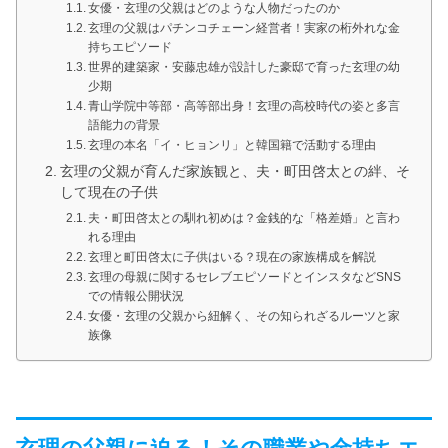
女優・玄理の父親はどのような人物だったのか
玄理の父親はパチンコチェーン経営者！実家の桁外れな金
持ちエピソード
世界的建築家・安藤忠雄が設計した豪邸で育った玄理の幼
少期
青山学院中等部・高等部出身！玄理の高校時代の姿と多言
語能力の背景
玄理の本名「イ・ヒョンリ」と韓国籍で活動する理由
玄理の父親が育んだ家族観と、夫・町田啓太との絆、そ
して現在の子供
夫・町田啓太との馴れ初めは？金銭的な「格差婚」と言わ
れる理由
玄理と町田啓太に子供はいる？現在の家族構成を解説
玄理の母親に関するセレブエピソードとインスタなどSNS
での情報公開状況
女優・玄理の父親から紐解く、その知られざるルーツと家
族像