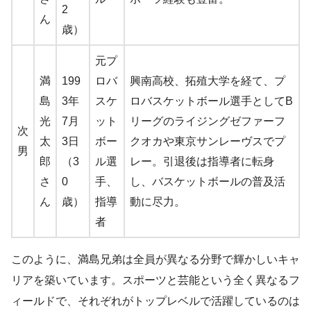
2
ん
歳）
元プ
満
199
ロバ
興南高校、拓殖大学を経て、プ
島
3年
スケ
ロバスケットボール選手としてB
光
7月
ット
リーグのライジングゼファーフ
次
太
3日
ボー
クオカや東京サンレーヴスでプ
男
郎
（3
ル選
レー。引退後は指導者に転身
さ
0
手、
し、バスケットボールの普及活
ん
歳）
指導
動に尽力。
者
このように、満島兄弟は全員が異なる分野で輝かしいキャ
リアを築いています。スポーツと芸能という全く異なるフ
ィールドで、それぞれがトップレベルで活躍しているのは