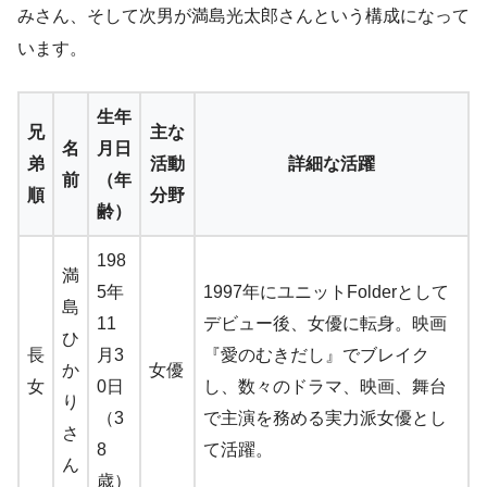
みさん、そして次男が満島光太郎さんという構成になって
います。
生年
兄
主な
名
月日
弟
活動
詳細な活躍
前
（年
順
分野
齢）
198
満
5年
1997年にユニットFolderとして
島
11
デビュー後、女優に転身。映画
ひ
長
月3
『愛のむきだし』でブレイク
か
女優
女
0日
し、数々のドラマ、映画、舞台
り
（3
で主演を務める実力派女優とし
さ
8
て活躍。
ん
歳）