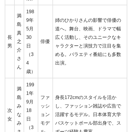
198
満
9年
姉のひかりさんの影響で俳優の
島
5月
道へ。舞台、映画、ドラマで幅
真
長
30
広く活動し、そのユニークなキ
之
俳優
男
日
ャラクターと演技力で注目を集
介
（3
める。バラエティ番組にも多数
さ
4
出演。
ん
歳）
199
満
1年
島
ファ
身長172cmのスタイルを活か
9月
み
ッシ
し、ファッション雑誌や広告で
次
18
な
ョン
活躍するモデル。日本体育大学
女
日
み
モデ
バスケットボール部出身で、ス
（3
さ
ル
ポーツ経験も豊富。