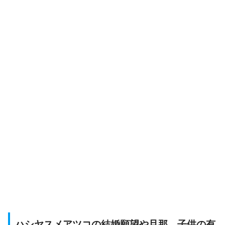
ハシヤスメアツコの結婚願望や旦那、子供の有