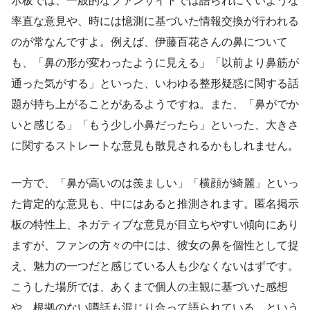
示板では、一般的なファンサイトでは語られにくいような
率直な意見や、時には憶測に基づいた情報交換が行われる
のが常なんですよ。例えば、伊藤百花さんの鼻について
も、「鼻の形が変わったように見える」「以前より鼻筋が
通った気がする」といった、いわゆる整形疑惑に関する話
題が持ち上がることがあるようですね。また、「鼻がでか
いと感じる」「もう少し小鼻だったら」といった、大きさ
に関するストレートな意見も散見されるかもしれません。
一方で、「鼻が高いのは羨ましい」「横顔が綺麗」といっ
た肯定的な意見も、中にはあると推測されます。匿名掲示
板の特性上、ネガティブな意見が目立ちやすい傾向にあり
ますが、ファンの方々の中には、彼女の鼻を個性として捉
え、魅力の一つだと感じている人も少なくないはずです。
こうした場所では、あくまで個人の主観に基づいた感想
や、根拠のない噂話も混じり合って語られている、という