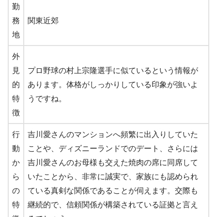
勤
務
関東近郊
地
外
見
プロ野球の村上宗隆選手に似ているという情報が
的
あります。体格がしっかりしている印象が強いよ
特
うですね。
徴
行
吉川愛さんのマンションへ頻繁に出入りしていた
動
ことや、ディズニーランドでのデート、さらには
か
吉川愛さんのお母様も交えた焼肉の席に同席して
ら
いたことから、非常に誠実で、家族にも認められ
の
ている真剣な関係であることが伺えます。交際も
特
継続的で、信頼関係が構築されている証拠と言え