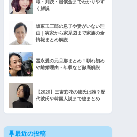
職・判決・賠償金までわかりやす
く解説
坂東玉三郎の息子や妻がいない理
由｜実家から家系図まで家族の全
情報まとめ解説
冨永愛の元旦那まとめ！馴れ初め
や離婚理由・年収など徹底解説
【2026】三吉彩花の彼氏は誰？歴
代彼氏や韓国人説まで総まとめ
最近の投稿