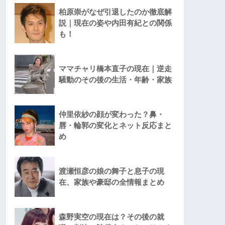
柏原崇がなぜ引退したのか徹底解
説｜現在の姿や内田有紀との関係
も！
ママチャリ橋本直子の現在｜逆走
騒動のその後の生活・年齢・家族
仲里依紗の顔が変わった？鼻・
唇・輪郭の変化とネット反応まと
め
渡瀬恒彦の娘の舞子と息子の現
在、家族や豪邸の全情報まとめ
森野実空の現在は？その後の就