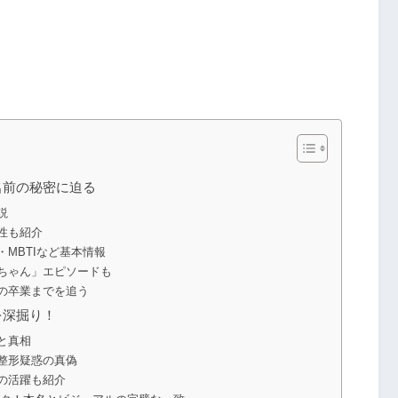
名前の秘密に迫る
説
性も紹介
MBTIなど基本情報
ちゃん」エピソードも
の卒業までを追う
を深掘り！
と真相
整形疑惑の真偽
の活躍も紹介