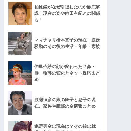
柏原崇がなぜ引退したのか徹底解
説｜現在の姿や内田有紀との関係
も！
ママチャリ橋本直子の現在｜逆走
騒動のその後の生活・年齢・家族
仲里依紗の顔が変わった？鼻・
唇・輪郭の変化とネット反応まと
め
渡瀬恒彦の娘の舞子と息子の現
在、家族や豪邸の全情報まとめ
森野実空の現在は？その後の就