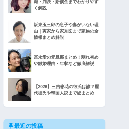
職・判決・賠償金までわかりやす
く解説
坂東玉三郎の息子や妻がいない理
由｜実家から家系図まで家族の全
情報まとめ解説
冨永愛の元旦那まとめ！馴れ初め
や離婚理由・年収など徹底解説
【2026】三吉彩花の彼氏は誰？歴
代彼氏や韓国人説まで総まとめ
最近の投稿