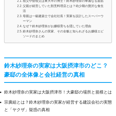
祖父や曽祖父は東大卒の博士！鈴木紗理奈の華麗なる血筋
父親が経営していた割烹料理店とは？幼少期の贅沢な食生
活
母親は一級建築士で会社社長！実家を設計したスーパーウ
ーマン
なぜ？鈴木紗理奈がお嬢様育ちを隠していた理由
鈴木紗理奈さんの実家、その全貌と知られざるお嬢様エピ
ソードのまとめ
鈴木紗理奈の実家は大阪摂津市のどこ？
豪邸の全体像と会社経営の真相
鈴木紗理奈の実家は大阪摂津市！大豪邸の場所と規模とは
宗廣組とは？鈴木紗理奈の実家が経営する建設会社の実態
と「ヤクザ」疑惑の真相