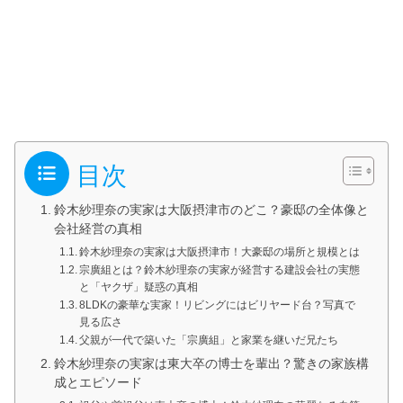
目次
鈴木紗理奈の実家は大阪摂津市のどこ？豪邸の全体像と
会社経営の真相
鈴木紗理奈の実家は大阪摂津市！大豪邸の場所と規模とは
宗廣組とは？鈴木紗理奈の実家が経営する建設会社の実態
と「ヤクザ」疑惑の真相
8LDKの豪華な実家！リビングにはビリヤード台？写真で
見る広さ
父親が一代で築いた「宗廣組」と家業を継いだ兄たち
鈴木紗理奈の実家は東大卒の博士を輩出？驚きの家族構
成とエピソード