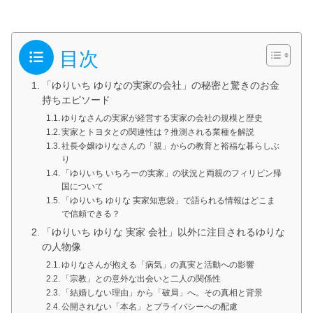
目次
「ゆりいち ゆりなの実家の会社」の秘密と驚きのお金
持ちエピソード
ゆりなさんの実家が経営する実家の会社の規模と歴史
実家とトヨタとの関連性は？推測される業種を解説
社長令嬢ゆりなさんの「親」からの教育と裕福な暮らしぶ
り
「ゆりいち いちろーの実家」の状況と両親のフィリピン帰
国について
「ゆりいち ゆりな 実家知恵袋」で語られる情報はどこま
で信頼できる？
「ゆりいち ゆりな 実家 会社」以外に注目されるゆりな
の人物像
ゆりなさんが抱える「病気」の真実と活動への影響
「宗教」との意外な出会いと二人の関係性
「結婚しない理由」から「破局」へ。その真相と背景
公開されない「本名」とプライバシーへの配慮