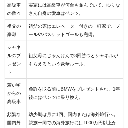
高級車
実家には高級車が何台も並んでいて、ゆりな
の数々
さん自身の愛車はベンツ。
祖父の
祖父の家はエレベーター付きの一軒家で、プ
豪邸
ールやバスケットゴールも完備。
シャネ
ルのプ
祖父母にじゃんけんで3回勝つとシャネルが
レゼン
もらえるという豪華ルール。
ト
若い頃
免許を取る前にBMWをプレゼントされ、1年
からの
後にはベンツに乗り換え。
高級車
頻繁な
幼少期は月に1回、国内または海外旅行へ。
国内外
親族一同での海外旅行には1000万円以上か