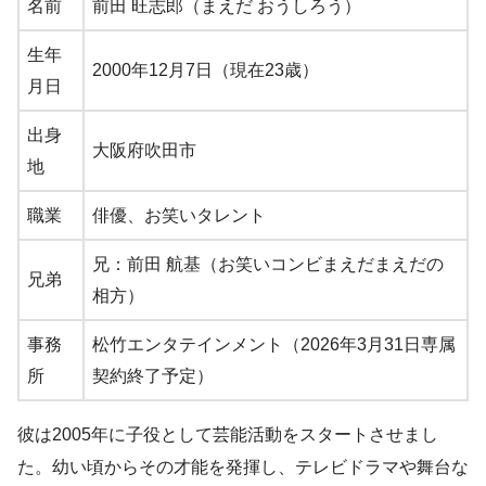
名前
前田 旺志郎（まえだ おうしろう）
生年
2000年12月7日（現在23歳）
月日
出身
大阪府吹田市
地
職業
俳優、お笑いタレント
兄：前田 航基（お笑いコンビまえだまえだの
兄弟
相方）
事務
松竹エンタテインメント（2026年3月31日専属
所
契約終了予定）
彼は2005年に子役として芸能活動をスタートさせまし
た。幼い頃からその才能を発揮し、テレビドラマや舞台な