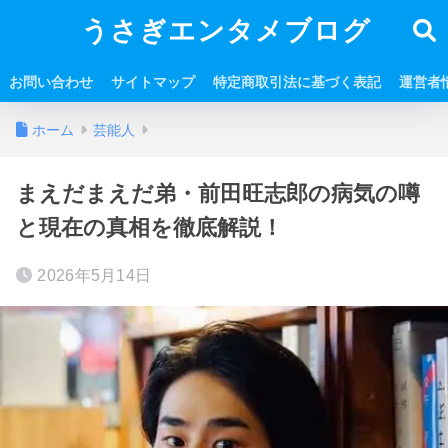
うさぎエンタメブログ
お問い合わせ
サイトマップ
特定商取引法に基づく表記
運営者
ホーム
芸能人
まえだまえだ弟・前田旺志郎の病気の噂
と現在の真相を徹底解説！
2026年5月14日