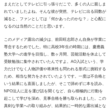
まえだとしてテレビに引っ張りだこで、多くの人に親しま
れていましたよね。そんな彼が突然、テレビに出る回数が
減ると、ファンとしては「何かあったのかな？」と心配に
なるのは当然のことだと思います。
このメディア露出の減少は、前田旺志郎さん自身が学業に
専念するためでした。特に高校3年生の時期には、慶應義
塾大学への進学を目指し、数ヶ月間、芸能活動を休止して
受験勉強に集中されていたんですよ。AO入試という、学
力だけでなく人物評価や将来性も問われる形式に挑戦する
ため、相当な努力をされていたようです。一度は不合格と
いう結果にも直面しましたが、そこで諦めずに本を読み、
NPO法人に足を運び話を聞くなど、自ら積極的に行動を
起こして学びを深め、見事合格を勝ち取られました。この
真剣な学業への取り組みが、結果的に一時的な露出減とな