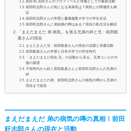
前田 旺 志郎さんのプロフィールと俳優としての最新活動
前田旺志郎さんの気になる弟身長は？病気との関連性も検
証
前田旺志郎さんの学歴と慶應義塾大学での学生生活
前田旺志郎さんに弟結婚の噂はある？現在の私生活を解説
「まえだまえだ 弟 病気」を巡る兄弟の絆と兄・前田航
基さんの現在
まえだまえだ兄・前田航基さんの現在の活躍と俳優活動
前田航基さんの学歴と日本大学での学生時代
「まえだまえだ現在 兄」の活動から見る、兄弟コンビの今
後の展望
子役時代から続く前田航基さんと前田旺志郎さんの兄弟の
絆
まえだまえだの弟、前田旺志郎さんの病気の噂から兄弟の
現在まで総括
まえだまえだ 弟の病気の噂の真相！前田
旺志郎さんの現在と活動