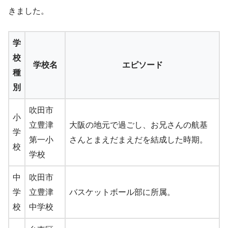
きました。
学
校
学校名
エピソード
種
別
吹田市
小
立豊津
大阪の地元で過ごし、お兄さんの航基
学
第一小
さんとまえだまえだを結成した時期。
校
学校
中
吹田市
学
立豊津
バスケットボール部に所属。
校
中学校