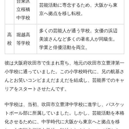
台東区
芸能活動に専念するため、大阪から東
立桜橋
京へ拠点を移し転校。
中学校
多くの芸能人が通う学校。女優の浜辺
高
堀越高
美波さんなど多くの著名人が同級生。
校
等学校
学業と俳優活動を両立。
彼は大阪府吹田市で生まれ育ち、地元の吹田市立豊津第一
小学校に通っていました。この小学校時代に、兄の航基さ
んとお笑いコンビまえだまえだを結成し、芸能界でのキャ
リアをスタートさせたんです。
中学校は、当初、吹田市立豊津中学校に進学し、バスケッ
トボール部に所属していました。しかし、芸能活動を本格
化させるために、中学時代に大阪から東京へと拠点を移