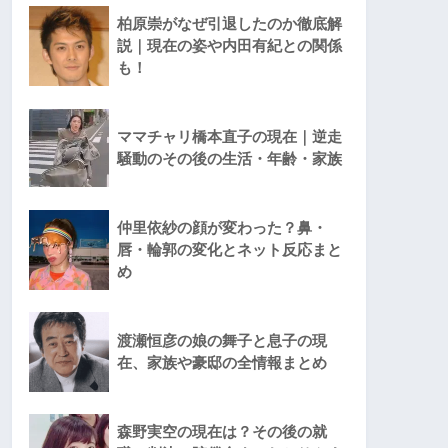
柏原崇がなぜ引退したのか徹底解
説｜現在の姿や内田有紀との関係
も！
ママチャリ橋本直子の現在｜逆走
騒動のその後の生活・年齢・家族
仲里依紗の顔が変わった？鼻・
唇・輪郭の変化とネット反応まと
め
渡瀬恒彦の娘の舞子と息子の現
在、家族や豪邸の全情報まとめ
森野実空の現在は？その後の就