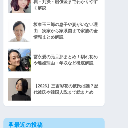
職・判決・賠償金までわかりやす
く解説
坂東玉三郎の息子や妻がいない理
由｜実家から家系図まで家族の全
情報まとめ解説
冨永愛の元旦那まとめ！馴れ初め
や離婚理由・年収など徹底解説
【2026】三吉彩花の彼氏は誰？歴
代彼氏や韓国人説まで総まとめ
最近の投稿