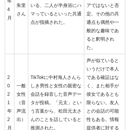
年
朱里
いる、二人が半身浴にハ
アではないと否
4
さん
マっているといった共通
定。その他の共
月
点が指摘された。
通点も偶然や一
般的な趣味であ
ると釈明され
た。
声が似ていると
いうだけで本人
2
TikTokに中村海人さんら
である確証はな
0
一般
しき男性と女性の親密な
く、また相手が
2
女性
会話を録音した音声デー
彼女であるとも
1
（音
タが投稿。「元太」とい
限らない。友人
年
声流
う言葉から、松田元太さ
との会話の可能
2
出）
んのことを話していると
性もある。情報
月
推測された。
提供者に対する