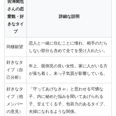
吉澤閑也
さんの恋
愛観・好
詳細な説明
きなタイ
プ
恋人と一緒に住むことに憧れ、相手のだら
同棲願望
しない部分も含めて全てを受け入れたい。
好きなタ
年上、面倒見の良い女性。家に人がいる方
イプ（自
が落ち着く。末っ子気質が影響している。
己分析）
好きなタ
「守ってあげなきゃ」と思わせる可憐な
イプ（他
子、内に秘めた悩みを聞いてあげられる
メンバー
子、甘えてくる子、包容力のあるタイプ、
の意見）
夫婦になれるような関係。