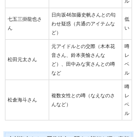
ル
日向坂46加藤史帆さんとの匂
七五三掛龍也さ
低
わせ疑惑（共通のアイテムな
ん
い
ど）
元アイドルとの交際（木本花
噂
音さん、鈴本美愉さんな
レ
松田元太さん
ど）、田中みな実さんとの噂
ベ
など
ル
噂
複数女性との噂（なえなのさ
レ
松倉海斗さん
んなど）
ベ
ル