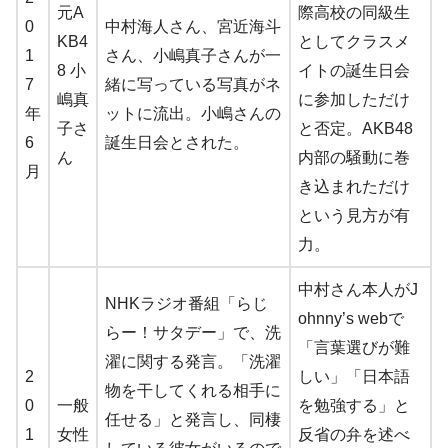
元A
際高校の同級生
0
中村海人さん、宮近海斗
KB4
としてクラスメ
1
さん、小嶋真子さんが一
8 小
イトの誕生日会
7
緒に写っている写真がネ
嶋真
に参加しただけ
年
ットに流出。小嶋さんの
子さ
と否定。AKB48
6
誕生日会とされた。
ん
内部の騒動に巻
月
き込まれただけ
という見方が有
力。
中村さん本人がJ
NHKラジオ番組「らじ
ohnny’s webで
らー！サタデー」で、洗
「言葉選びが難
濯に関する発言。「洗濯
2
しい」「日本語
物を干してくれる相手に
0
一般
を勉強する」と
任せる」と発言し、同棲
1
女性
反省の弁を述べ