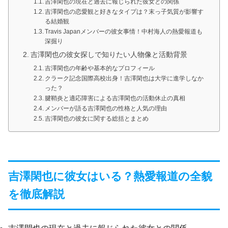
吉澤閑也の現在と過去に報じられた彼女との関係
吉澤閑也の恋愛観と好きなタイプは？末っ子気質が影響す
る結婚観
Travis Japanメンバーの彼女事情！中村海人の熱愛報道も
深掘り
吉澤閑也の彼女探しで知りたい人物像と活動背景
吉澤閑也の年齢や基本的なプロフィール
クラーク記念国際高校出身！吉澤閑也は大学に進学しなか
った？
腱鞘炎と適応障害による吉澤閑也の活動休止の真相
メンバーが語る吉澤閑也の性格と人気の理由
吉澤閑也の彼女に関する総括とまとめ
吉澤閑也に彼女はいる？熱愛報道の全貌
を徹底解説