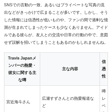
SNSでの言動の一致、あるいはプライベートな写真の流
出などがきっかけで広まることが多いです。しかし、そう
した情報には信憑性が低いものや、ファンの間で過剰な憶
測が生まれてしまったケースも少なくありません。アイド
ルである彼らが、友人との交流や日常の行動の中で、意図
せず誤解を招いてしまうこともあるのかもしれませんね。
Travis Japanメ
信
ンバーの熱愛・
主な内容
憑
彼女に関する主
性
な噂
噂
広瀬すずさんとの熱愛報道な
レ
宮近海斗さん
ど
ベ