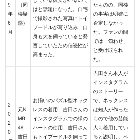
している彼女がいるので
9
（同
たものの、同棲
はと話題になった。自宅
年
棲疑
の事実は明確に
で撮影された写真にトイ
6
惑）
否定しなかっ
プードルが写り込み、自
月
た。ファンの間
身も犬を飼っていると発
では「匂わせ」
言していたため信憑性が
と受け取られ
高まった。
た。
吉田さん本人が
インスタグラム
のストーリー
お揃いのパズル型ネック
で、ネックレス
2
元N
レスの着用、吉田さんの
は知人が作った
0
MB
インスタグラムでの緑の
もので他の芸能
2
48
ハートの使用、吉田さん
人も着用してい
0
吉田
もトイプードルを飼って
ると説明し、ペ