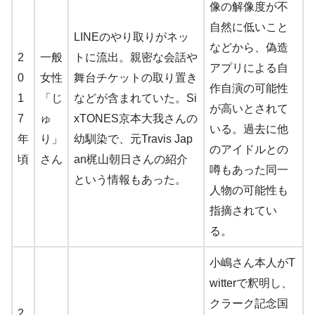
像の解像度が不
自然に低いこと
LINEのやり取りがネッ
などから、偽造
2
一般
トに流出。親密な会話や
アプリによる自
0
女性
舞台チケットの取り置き
作自演の可能性
1
「じ
などが含まれていた。Si
が高いとされて
7
ゅ
xTONES京本大我さんの
いる。過去に他
年
り」
幼馴染で、元Travis Jap
のアイドルとの
頃
さん
an梶山朝日さんの紹介
噂もあった同一
という情報もあった。
人物の可能性も
指摘されてい
る。
小嶋さん本人がT
witterで釈明し、
クラーク記念国
2