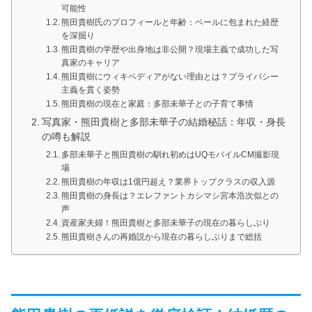
可能性
熊田貴樹氏のプロフィールと年齢：ベールに包まれた経歴
を深掘り
熊田貴樹の学歴や出身地は非公開？現場主義で成功した写
真家のキャリア
熊田貴樹にウィキペディアがない理由とは？プライバシー
主義を貫く姿勢
熊田貴樹の現在と家庭：多部未華子との子育て事情
写真家・熊田貴樹と多部未華子の結婚秘話：年収・身長
の噂も解説
多部未華子と熊田貴樹の馴れ初めはUQモバイルCM撮影現
場
熊田貴樹の年収は1億円超え？業界トップクラスの収入源
熊田貴樹の身長は？エレファントカシマシ宮本浩次似との
声
資産家夫婦！熊田貴樹と多部未華子の現在の暮らしぶり
熊田貴樹さんの再婚説から現在の暮らしぶりまで総括