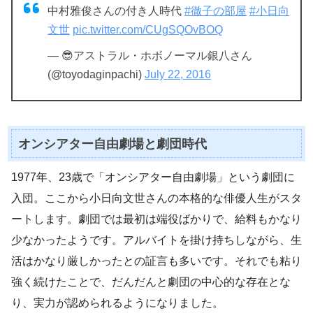
中村雅俊さんの付き人時代
#徹子の部屋
#小日向
文世
pic.twitter.com/CUgSQOvBOQ
— 😎アストラル・ホボノーマル銀八さん
(@toyodaginpachi)
July 22, 2016
オンシアター自由劇場と劇団時代
1977年、23歳で「オンシアター自由劇場」という劇団に
入団。ここから小日向文世さんの本格的な俳優人生がスタ
ートします。劇団では最初は端役ばかりで、給料もかなり
少なかったようです。アルバイトを掛け持ちしながら、生
活はかなり厳しかったとの証言も多いです。それでも粘り
強く続けたことで、だんだんと劇団の中心的な存在とな
り、実力が認められるようになりました。