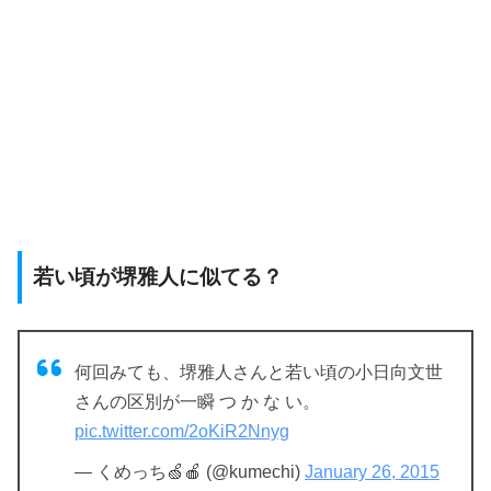
若い頃が堺雅人に似てる？
何回みても、堺雅人さんと若い頃の小日向文世
さんの区別が一瞬 つ か な い。
pic.twitter.com/2oKiR2Nnyg
— くめっち‎🍏🍎 (@kumechi)
January 26, 2015