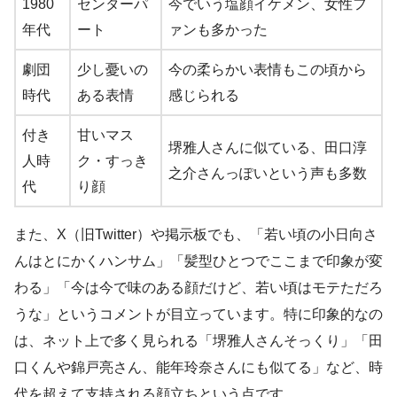
1980
センターパ
今でいう塩顔イケメン、女性フ
年代
ート
ァンも多かった
劇団
少し憂いの
今の柔らかい表情もこの頃から
時代
ある表情
感じられる
付き
甘いマス
堺雅人さんに似ている、田口淳
人時
ク・すっき
之介さんっぽいという声も多数
代
り顔
また、X（旧Twitter）や掲示板でも、「若い頃の小日向さ
んはとにかくハンサム」「髪型ひとつでここまで印象が変
わる」「今は今で味のある顔だけど、若い頃はモテただろ
うな」というコメントが目立っています。特に印象的なの
は、ネット上で多く見られる「堺雅人さんそっくり」「田
口くんや錦戸亮さん、能年玲奈さんにも似てる」など、時
代を超えて支持される顔立ちという点です。