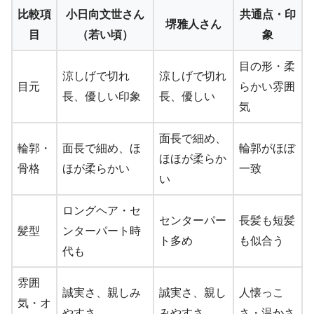
比較項
小日向文世さん
共通点・印
堺雅人さん
目
（若い頃）
象
目の形・柔
涼しげで切れ
涼しげで切れ
目元
らかい雰囲
長、優しい印象
長、優しい
気
面長で細め、
輪郭・
面長で細め、ほ
輪郭がほぼ
ほほが柔らか
骨格
ほが柔らかい
一致
い
ロングヘア・セ
センターパー
長髪も短髪
髪型
ンターパート時
ト多め
も似合う
代も
雰囲
誠実さ、親しみ
誠実さ、親し
人懐っこ
気・オ
やすさ
みやすさ
さ・温かさ