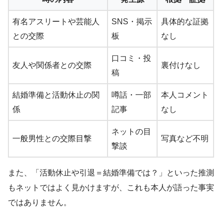
有名アスリートや芸能人
SNS・掲示
具体的な証拠
との交際
板
なし
口コミ・投
友人や関係者との交際
裏付けなし
稿
結婚準備と活動休止の関
噂話・一部
本人コメント
係
記事
なし
ネットの目
一般男性との交際目撃
写真など不明
撃談
また、「活動休止や引退＝結婚準備では？」といった推測
もネットではよく見かけますが、これも本人が語った事実
ではありません。