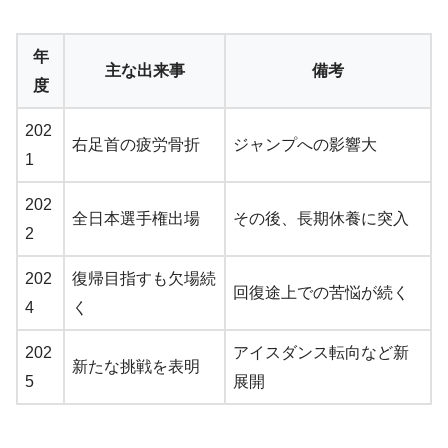
年
主な出来事
備考
度
202
右足首の疲労骨折
ジャンプへの影響大
1
202
全日本選手権出場
その後、長期休養に突入
2
202
復帰目指すも欠場続
回復途上での苦悩が続く
4
く
202
アイスダンス転向など新
新たな挑戦を表明
5
展開