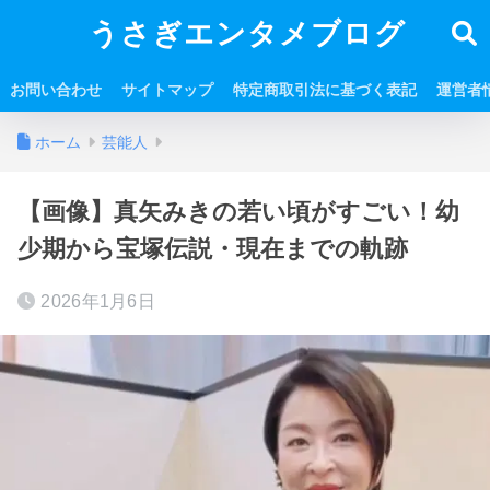
うさぎエンタメブログ
お問い合わせ
サイトマップ
特定商取引法に基づく表記
運営者
ホーム
芸能人
【画像】真矢みきの若い頃がすごい！幼
少期から宝塚伝説・現在までの軌跡
2026年1月6日