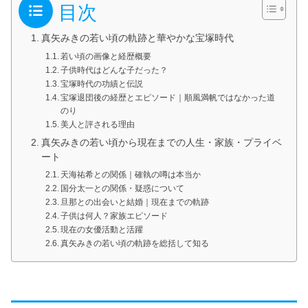
目次
真矢みきの若い頃の軌跡と華やかな宝塚時代
若い頃の画像と経歴概要
子供時代はどんな子だった？
宝塚時代の功績と伝説
宝塚退団後の経歴とエピソード｜順風満帆ではなかった道
のり
美人と評される理由
真矢みきの若い頃から現在までの人生・家族・プライベ
ート
天海祐希との関係｜確執の噂は本当か
国分太一との関係・疑惑について
旦那との出会いと結婚｜現在までの軌跡
子供は何人？家族エピソード
現在の女優活動と活躍
真矢みきの若い頃の軌跡を総括して知る