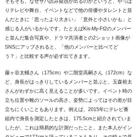
そもそも、なぜサバ読み疑惑が出るのかというと、やっぱ
りテレビや舞台、イベントなどで他の俳優やタレントと並
んだときに「思ったより大きい」「意外と小さいかも」と
感じる人がいるからです。たとえばKis-My-Ft2のメンバー
と並んだ集合写真や、ドラマ共演者との2ショット画像が
SNSにアップされると、「他のメンバーと比べてど
う？」と比較する声が必ず出てきます。
藤ヶ谷太輔さん（175cm）や二階堂高嗣さん（172cm）な
ど、身長がはっきりしているメンバーと並ぶと、玉森裕太
さんがわずかに高く見えることが多いです。イベント時の
立ち位置や靴のソールの高さ、姿勢によってはその差が目
立ちにくいこともあります。例えば、2015年にテレビ番
組内で身長を測定したときは、175.5cmと紹介されていま
したが、これは簡易的な計測だったこと、また本人がイン
タビューで177cmと語っていることもあり、その時々で見