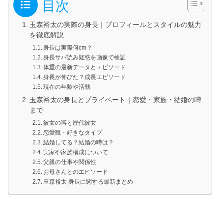
目次
玉森裕太の実際の身長｜プロフィールとスタイルの魅力
を徹底解説
身長は実際何cm？
身長サバ読み疑惑を画像で検証
体重の最新データとエピソード
身長が伸びた？成長エピソード
現在の年齢や活動
玉森裕太の身長とプライベート｜恋愛・家族・結婚の噂
まで
彼女の噂と歴代彼女
恋愛観・好きなタイプ
結婚してる？結婚の噂は？
実家や家族構成について
父親の仕事や関係性
お母さんとのエピソード
玉森裕太 身長に関する最新まとめ