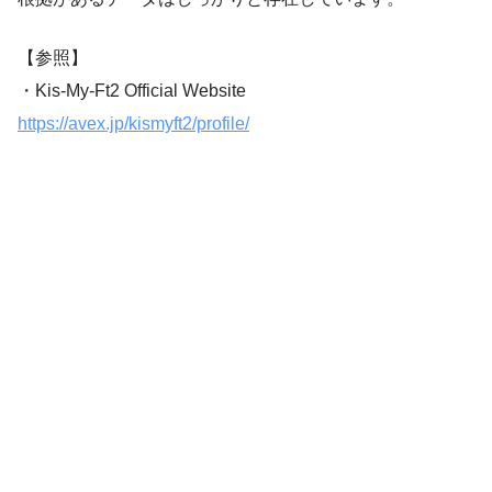
【参照】
・Kis-My-Ft2 Official Website
https://avex.jp/kismyft2/profile/