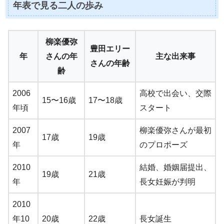
年表で見る二人の歩み
柳楽優弥
豊田エリー
年
さんの年
主な出来事
さんの年齢
齢
2006
高校で出会い、交際
15〜16歳
17〜18歳
年頃
スタート
2007
柳楽優弥さんが最初
17歳
19歳
年
のプロポーズ
2010
結婚、婚姻届提出、
19歳
21歳
年
長女妊娠が判明
2010
年10
20歳
22歳
長女誕生