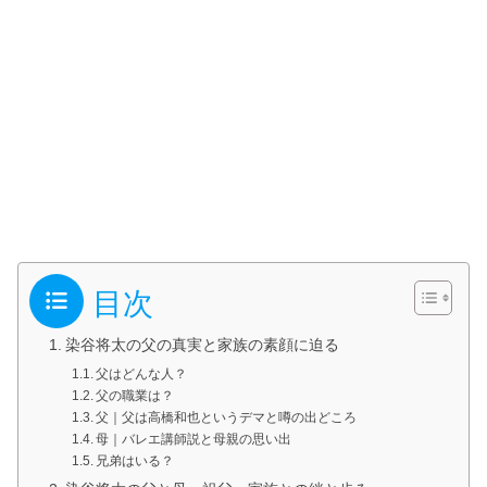
目次
染谷将太の父の真実と家族の素顔に迫る
父はどんな人？
父の職業は？
父｜父は高橋和也というデマと噂の出どころ
母｜バレエ講師説と母親の思い出
兄弟はいる？