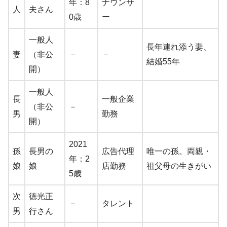
年：8
ナウンサ
人
夫さん
0歳
ー
一般人
長年連れ添う妻、
妻
（非公
－
－
結婚55年
開）
一般人
長
一般企業
（非公
－
男
勤務
開）
2021
孫
長男の
広告代理
唯一の孫。両親・
年：2
娘
娘
店勤務
祖父母の生きがい
5歳
次
徳光正
－
タレント
男
行さん