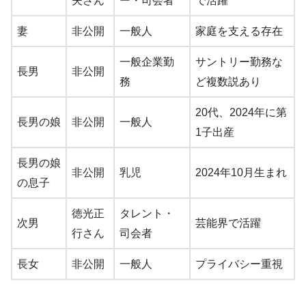
夫さん
ー・司会者
で活躍
妻
非公開
一般人
家庭を支える存在
一般企業勤
サントリー勤務な
長男
非公開
務
ど複数説あり
20代、2024年に第
長男の娘
非公開
一般人
1子出産
長男の娘
非公開
乳児
2024年10月生まれ
の息子
徳光正
タレント・
次男
芸能界で活躍
行さん
司会者
長女
非公開
一般人
プライバシー重視