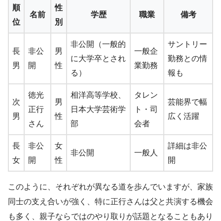
順
性
名前
学歴
職業
備考
位
別
非公開（一般的
サントリー
長
非公
男
一般企
に大学卒とされ
勤務との情
男
開
性
業勤務
る）
報も
徳光
相洋高等学校、
タレン
次
男
芸能界で幅
正行
日本大学芸術学
ト・司
男
性
広く活躍
さん
部
会者
長
非公
女
詳細は非公
非公開
一般人
女
開
性
開
このように、それぞれが異なる道を歩んでいますが、家族
同士の支え合いが強く、特に正行さんは父と共演する機会
も多く、親子ならではのやり取りが話題となることもあり