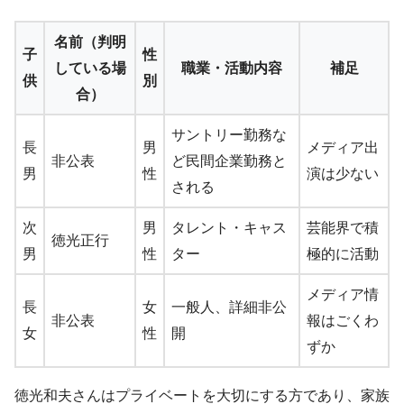
名前（判明
子
性
している場
職業・活動内容
補足
供
別
合）
サントリー勤務な
長
男
メディア出
非公表
ど民間企業勤務と
男
性
演は少ない
される
次
男
タレント・キャス
芸能界で積
徳光正行
男
性
ター
極的に活動
メディア情
長
女
一般人、詳細非公
非公表
報はごくわ
女
性
開
ずか
徳光和夫さんはプライベートを大切にする方であり、家族