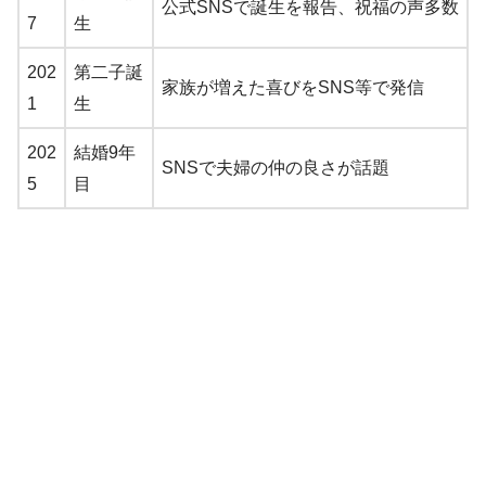
公式SNSで誕生を報告、祝福の声多数
7
生
202
第二子誕
家族が増えた喜びをSNS等で発信
1
生
202
結婚9年
SNSで夫婦の仲の良さが話題
5
目