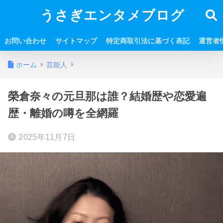
うさぎエンタメブログ
お問い合わせ
サイトマップ
特定商取引法に基づく表記
運営者
ホーム
芸能人
榮倉奈々の元旦那は誰？結婚歴や恋愛遍
歴・離婚の噂を全網羅
2025年11月7日