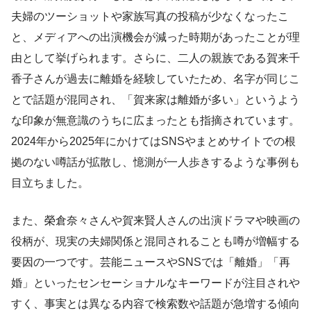
夫婦のツーショットや家族写真の投稿が少なくなったこ
と、メディアへの出演機会が減った時期があったことが理
由として挙げられます。さらに、二人の親族である賀来千
香子さんが過去に離婚を経験していたため、名字が同じこ
とで話題が混同され、「賀来家は離婚が多い」というよう
な印象が無意識のうちに広まったとも指摘されています。
2024年から2025年にかけてはSNSやまとめサイトでの根
拠のない噂話が拡散し、憶測が一人歩きするような事例も
目立ちました。
また、榮倉奈々さんや賀来賢人さんの出演ドラマや映画の
役柄が、現実の夫婦関係と混同されることも噂が増幅する
要因の一つです。芸能ニュースやSNSでは「離婚」「再
婚」といったセンセーショナルなキーワードが注目されや
すく、事実とは異なる内容で検索数や話題が急増する傾向