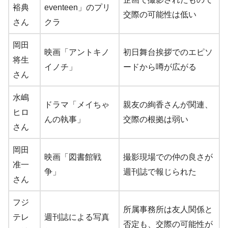
裕典
eventeen」のプリ
交際の可能性は低い
さん
クラ
岡田
映画「アントキノ
初日舞台挨拶でのエピソ
将生
イノチ」
ードから噂が広がる
さん
水嶋
ドラマ「メイちゃ
親友の絢香さんが関連、
ヒロ
んの執事」
交際の根拠は弱い
さん
岡田
映画「図書館戦
撮影現場での仲の良さが
准一
争」
週刊誌で報じられた
さん
フジ
所属事務所は友人関係と
テレ
週刊誌による写真
否定も、交際の可能性が