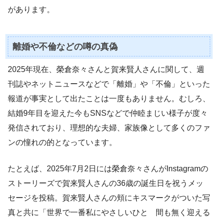
があります。
離婚や不倫などの噂の真偽
2025年現在、榮倉奈々さんと賀来賢人さんに関して、週
刊誌やネットニュースなどで「離婚」や「不倫」といった
報道が事実として出たことは一度もありません。むしろ、
結婚9年目を迎えた今もSNSなどで仲睦まじい様子が度々
発信されており、理想的な夫婦、家族像として多くのファ
ンの憧れの的となっています。
たとえば、2025年7月2日には榮倉奈々さんがInstagramの
ストーリーズで賀来賢人さんの36歳の誕生日を祝うメッ
セージを投稿。賀来賢人さんの頬にキスマークがついた写
真と共に「世界で一番私にやさしいひと 間も無く迎える