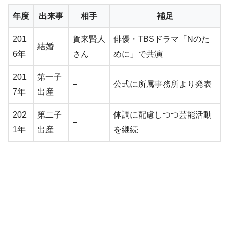
年度
出来事
相手
補足
201
賀来賢人
俳優・TBSドラマ「Nのた
結婚
6年
さん
めに」で共演
201
第一子
–
公式に所属事務所より発表
7年
出産
202
第二子
体調に配慮しつつ芸能活動
–
1年
出産
を継続