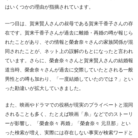
はいくつかの理由が指摘されています。
一つ目は、賀来賢人さんの叔母である賀来千香子さんの存
在です。賀来千香子さんが過去に離婚・再婚の噂が報じら
れたことがあり、その情報と榮倉奈々さんの家族関係が混
同されたことが、ネット上の誤解のもとになったと言われ
ています。さらに、榮倉奈々さんと賀来賢人さんの結婚報
道当時、榮倉奈々さんが過去に交際していたとされる一般
男性との噂も加わり、「一度結婚していたのでは？」とい
った勘違いが拡大していきました。
また、映画やドラマでの役柄が現実のプライベートと混同
されることも多く、たとえば映画「糸」などでのストーリ
ーが影響し、「榮倉奈々 再婚」「榮倉奈々 元旦那」とい
った検索が増え、実際には存在しない事実が検索ワードと