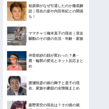
柏原崇がなぜ引退したのか徹底解
説｜現在の姿や内田有紀との関係
も！
ママチャリ橋本直子の現在｜逆走
騒動のその後の生活・年齢・家族
仲里依紗の顔が変わった？鼻・
唇・輪郭の変化とネット反応まと
め
渡瀬恒彦の娘の舞子と息子の現
在、家族や豪邸の全情報まとめ
森野実空の現在は？その後の就