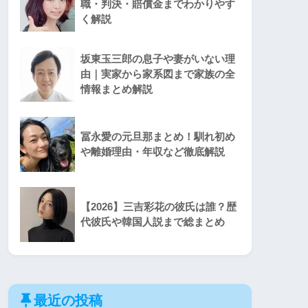
職・判決・賠償金までわかりやす
く解説
坂東玉三郎の息子や妻がいない理
由｜実家から家系図まで家族の全
情報まとめ解説
冨永愛の元旦那まとめ！馴れ初め
や離婚理由・年収など徹底解説
【2026】三吉彩花の彼氏は誰？歴
代彼氏や韓国人説まで総まとめ
最近の投稿