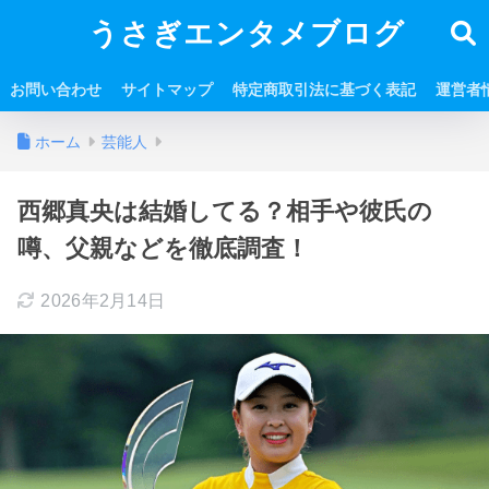
うさぎエンタメブログ
お問い合わせ
サイトマップ
特定商取引法に基づく表記
運営者
ホーム
芸能人
西郷真央は結婚してる？相手や彼氏の
噂、父親などを徹底調査！
2026年2月14日