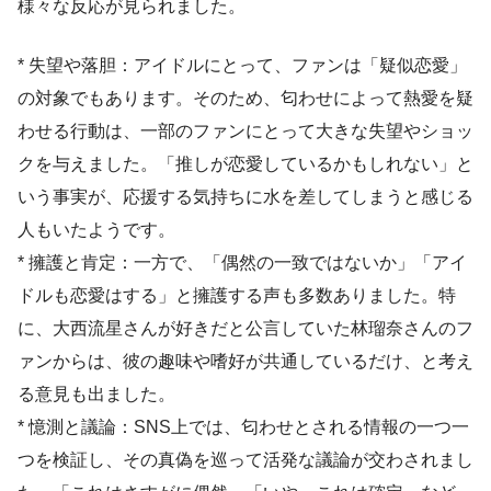
様々な反応が見られました。
* 失望や落胆：アイドルにとって、ファンは「疑似恋愛」
の対象でもあります。そのため、匂わせによって熱愛を疑
わせる行動は、一部のファンにとって大きな失望やショッ
クを与えました。「推しが恋愛しているかもしれない」と
いう事実が、応援する気持ちに水を差してしまうと感じる
人もいたようです。
* 擁護と肯定：一方で、「偶然の一致ではないか」「アイ
ドルも恋愛はする」と擁護する声も多数ありました。特
に、大西流星さんが好きだと公言していた林瑠奈さんのフ
ァンからは、彼の趣味や嗜好が共通しているだけ、と考え
る意見も出ました。
* 憶測と議論：SNS上では、匂わせとされる情報の一つ一
つを検証し、その真偽を巡って活発な議論が交わされまし