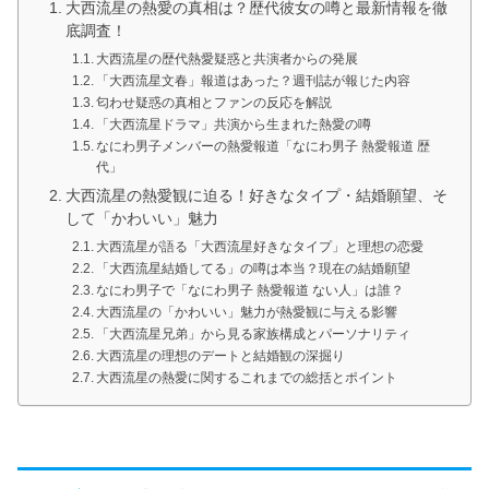
大西流星の熱愛の真相は？歴代彼女の噂と最新情報を徹
底調査！
大西流星の歴代熱愛疑惑と共演者からの発展
「大西流星文春」報道はあった？週刊誌が報じた内容
匂わせ疑惑の真相とファンの反応を解説
「大西流星ドラマ」共演から生まれた熱愛の噂
なにわ男子メンバーの熱愛報道「なにわ男子 熱愛報道 歴
代」
大西流星の熱愛観に迫る！好きなタイプ・結婚願望、そ
して「かわいい」魅力
大西流星が語る「大西流星好きなタイプ」と理想の恋愛
「大西流星結婚してる」の噂は本当？現在の結婚願望
なにわ男子で「なにわ男子 熱愛報道 ない人」は誰？
大西流星の「かわいい」魅力が熱愛観に与える影響
「大西流星兄弟」から見る家族構成とパーソナリティ
大西流星の理想のデートと結婚観の深掘り
大西流星の熱愛に関するこれまでの総括とポイント