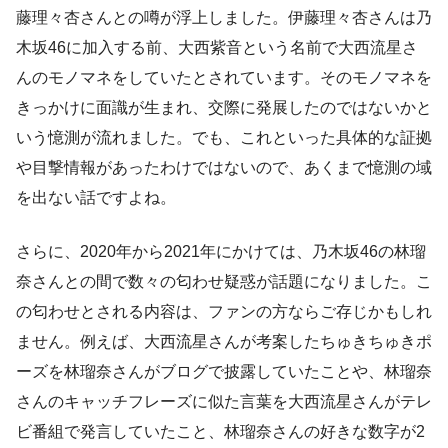
藤理々杏さんとの噂が浮上しました。伊藤理々杏さんは乃
木坂46に加入する前、大西紫音という名前で大西流星さ
んのモノマネをしていたとされています。そのモノマネを
きっかけに面識が生まれ、交際に発展したのではないかと
いう憶測が流れました。でも、これといった具体的な証拠
や目撃情報があったわけではないので、あくまで憶測の域
を出ない話ですよね。
さらに、2020年から2021年にかけては、乃木坂46の林瑠
奈さんとの間で数々の匂わせ疑惑が話題になりました。こ
の匂わせとされる内容は、ファンの方ならご存じかもしれ
ません。例えば、大西流星さんが考案したちゅきちゅきポ
ーズを林瑠奈さんがブログで披露していたことや、林瑠奈
さんのキャッチフレーズに似た言葉を大西流星さんがテレ
ビ番組で発言していたこと、林瑠奈さんの好きな数字が2