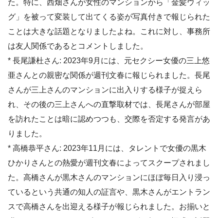
た。特に、西畑さんが女性のマンションから「金髪ウィッ
グ」を被って変装して出てくる姿が写真付きで報じられた
ことは大きな話題となりましたよね。これに対し、事務所
は友人関係であるとコメントしました。
* 長尾謙杜さん: 2023年9月には、元セクシー女優の三上悠
亜さんとの親密な関係が週刊文春に報じられました。長尾
さんが三上さんのマンションに出入りする様子が捉えら
れ、その後の三上さんへの直撃取材では、長尾さんが部屋
を訪れたことは暗に認めつつも、交際を否定する発言があ
りました。
* 高橋恭平さん: 2023年11月には、タレントで女優の黒木
ひかりさんとの熱愛が週刊文春によってスクープされまし
た。高橋さんが黒木さんのマンションにほぼ毎日入り浸っ
ているという共通の知人の証言や、黒木さんがエントラン
スで高橋さんを出迎える様子が報じられました。お揃いと